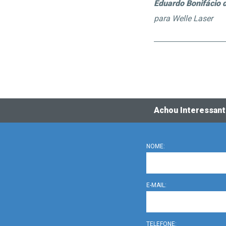
Eduardo Bonifácio 
para Welle Laser
Achou Interessan
NOME:
E-MAIL:
TELEFONE: