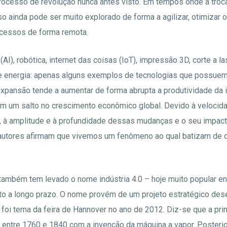
rocesso de revolução nunca antes visto. Em tempos onde a troc
so ainda pode ser muito explorado de forma a agilizar, otimizar o
essos de forma remota.
al (AI), robótica, internet das coisas (IoT), impressão 3D, corte a l
energia: apenas alguns exemplos de tecnologias que possuem 
expansão tende a aumentar de forma abrupta a produtividade da i
m um salto no crescimento econômico global. Devido à velocid
, à amplitude e à profundidade dessas mudanças e o seu impact
 autores afirmam que vivemos um fenômeno ao qual batizam de q
 também tem levado o nome indústria 4.0 – hoje muito popular e
o a longo prazo. O nome provém de um projeto estratégico des
foi tema da feira de Hannover no ano de 2012. Diz-se que a pri
ra entre 1760 e 1840 com a invenção da máquina a vapor. Posteri