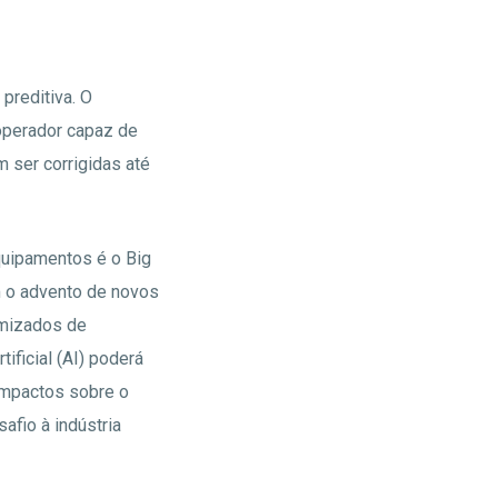
preditiva. O
operador capaz de
 ser corrigidas até
quipamentos é o Big
m o advento de novos
imizados de
ificial (AI) poderá
 impactos sobre o
afio à indústria