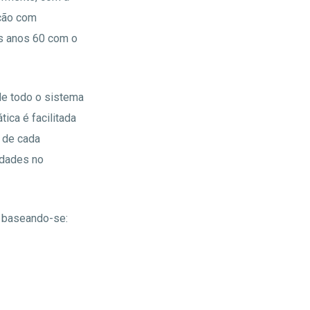
ução com
os anos 60 com o
de todo o sistema
ica é facilitada
 de cada
idades no
o baseando-se: