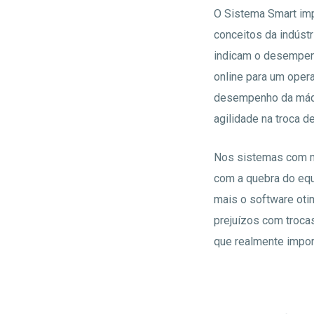
O Sistema Smart imp
conceitos da indúst
indicam o desempen
online para um oper
desempenho da máqu
agilidade na troca 
Nos sistemas com ma
com a quebra do equ
mais o software oti
prejuízos com troca
que realmente impor