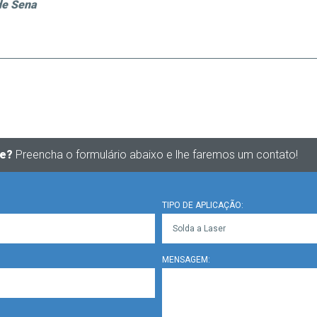
de Sen
a
te?
Preencha o formulário abaixo e lhe faremos um contato!
TIPO DE APLICAÇÃO:
MENSAGEM: