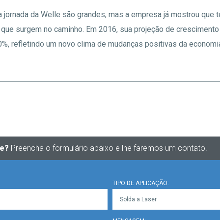
a jornada da Welle são grandes, mas a empresa já mostrou que 
 que surgem no caminho. Em 2016, sua projeção de crescimento
, refletindo um novo clima de mudanças positivas da economia 
te?
Preencha o formulário abaixo e lhe faremos um contato!
TIPO DE APLICAÇÃO: