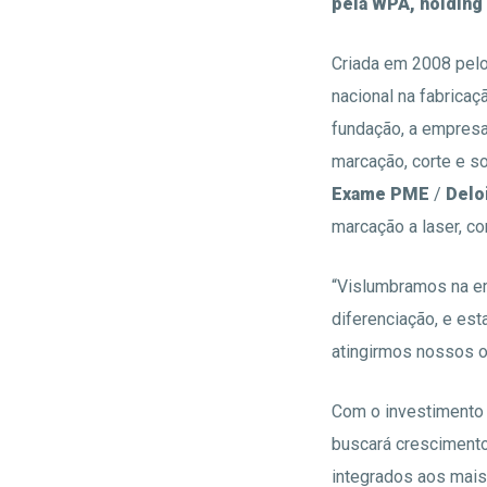
pela WPA, holding
Criada em 2008 pelos
nacional na fabrica
fundação, a empresa
marcação, corte e so
Exame PME
/
Delo
marcação a laser, c
“Vislumbramos na em
diferenciação, e es
atingirmos nossos o
Com o investimento 
buscará crescimento
integrados aos mais