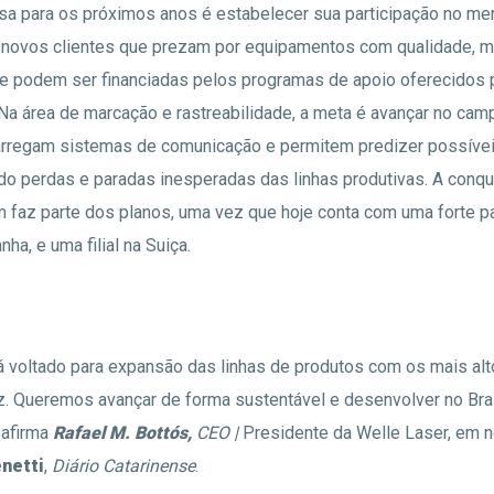
sa para os próximos anos é estabelecer sua participação no me
 novos clientes que prezam por equipamentos com qualidade, m
ue podem ser financiadas pelos programas de apoio oferecidos
a área de marcação e rastreabilidade, a meta é avançar no ca
rregam sistemas de comunicação e permitem predizer possíve
do perdas e paradas inesperadas das linhas produtivas. A conq
m faz parte dos planos, uma vez que hoje conta com uma forte pa
ha, e uma filial na Suiça.
á voltado para expansão das linhas de produtos com os mais al
z. Queremos avançar de forma sustentável e desenvolver no Bras
 afirma
Rafael M. Bottós,
CEO |
Presidente da Welle Laser, em n
netti
,
Diário Catarinense
.