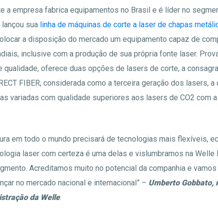
e a empresa fabrica equipamentos no Brasil e é líder no segme
 lançou sua
linha de máquinas de corte a laser de chapas metáli
colocar a disposição do mercado um equipamento capaz de com
iais, inclusive com a produção de sua própria fonte laser. Prov
e qualidade, oferece duas opções de lasers de corte, a consagr
DIRECT FIBER, considerada como a terceira geração dos lasers, a 
as variadas com qualidade superiores aos lasers de CO2 com a
tura em todo o mundo precisará de tecnologias mais flexíveis, 
nologia laser com certeza é uma delas e vislumbramos na Welle 
mento. Acreditamos muito no potencial da companhia e vamos u
nçar no mercado nacional e internacional” –
Umberto Gobbato,
stração da Welle
.