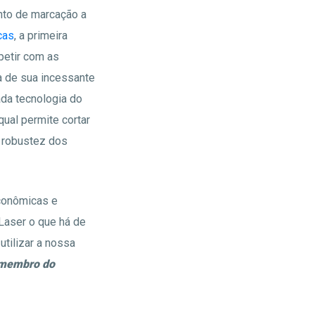
nto de marcação a
cas
, a primeira
petir com as
a de sua incessante
ada tecnologia do
qual permite cortar
 robustez dos
econômicas e
Laser o que há de
tilizar a nossa
 membro do