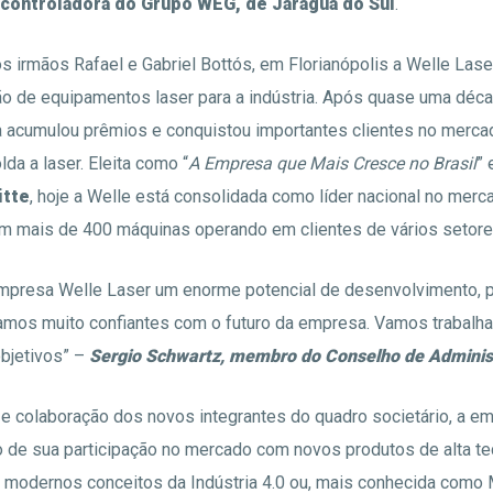
 controladora do Grupo WEG, de Jaraguá do Sul
.
 irmãos Rafael e Gabriel Bottós, em Florianópolis a Welle Laser
ção de equipamentos laser para a indústria. Após quase uma dé
 acumulou prêmios e conquistou importantes clientes no merca
lda a laser. Eleita como “
A Empresa que Mais Cresce no Brasil
” 
itte
, hoje a Welle está consolidada como líder nacional no mer
om mais de 400 máquinas operando em clientes de vários setores
presa Welle Laser um enorme potencial de desenvolvimento, p
tamos muito confiantes com o futuro da empresa. Vamos trabalhar
bjetivos” –
Sergio Schwartz, membro do Conselho de Adminis
e colaboração dos novos integrantes do quadro societário, a e
 de sua participação no mercado com novos produtos de alta te
 modernos conceitos da Indústria 4.0 ou, mais conhecida como 