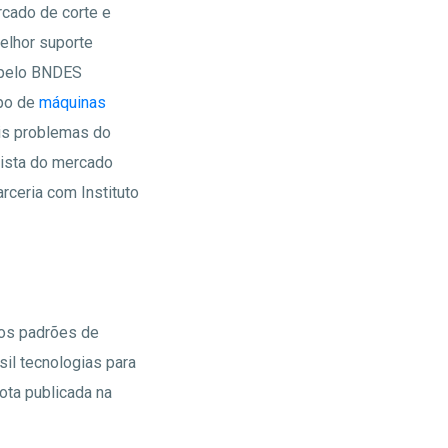
rcado de corte e
elhor suporte
 pelo BNDES
mpo de
máquinas
is problemas do
uista do mercado
rceria com Instituto
tos padrões de
il tecnologias para
ota publicada na